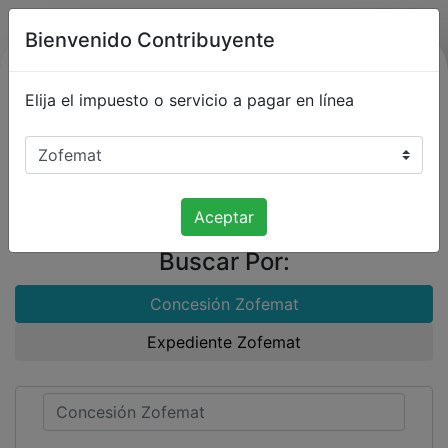
Bienvenido Contribuyente
Elija el impuesto o servicio a pagar en línea
Municipio de Zihuatanejo de
Azueta Guerrero
Aceptar
Buscar Por:
Concesión Zofemat
Expediente Zofemat